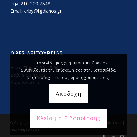
Τηλ: 210 220 7848
Email:
kirby@ligdianos.gr
ΏΡΕΣ ΛΕΙΤΟΥΡΓΊΑΣ
Η ιστοσελίδα μας χρησιμοποιεί Cookies.
Δευτ.-Παρ.: 9:00-17:00
Συνεχίζοντας την επίσκεψή σας στην ιστοσελίδα
Σαβ.: 9:00-15:00
μας αποδέχεστε τους όρους χρήσης τους.
Κυρ.: Κλειστά
Αποδοχή
Κλείσιμο Ειδοποίησης
© Copyright - Kirby Ligdianos |
Προστασία Προσωπικών Δεδομένων
|
Πολιτική Cookies