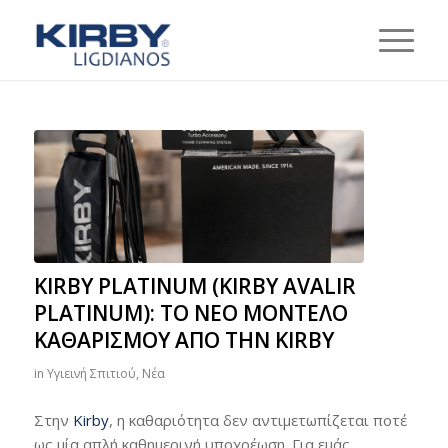
KIRBY PLATINUM (KIRBY AVALIR
PLATINUM): ΤΟ ΝΈΟ ΜΟΝΤΈΛΟ
ΚΑΘΑΡΙΣΜΟΎ ΑΠΌ ΤΗΝ KIRBY
in
Υγιεινή Σπιτιού
,
Νέα
Στην
Kirby
, η καθαριότητα δεν αντιμετωπίζεται ποτέ
ως μία απλή καθημερινή υποχρέωση. Για εμάς